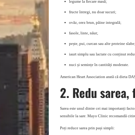
legume la fiecare masă;
fructe întregi, nu doar sucuri;
ovăz, orez brun, pâine integrală;
fasole, linte, năut;
pește, pui, curcan sau alte proteine slabe
iaurt simplu sau lactate cu conținut redu
nuci și semințe în cantități moderate.
American Heart Association arată că dieta DASH
2. Redu sarea, 
Sarea este unul dintre cei mai importanți facto
sensibile la sare. Mayo Clinic recomandă citire
Poți reduce sarea prin pași simpli: