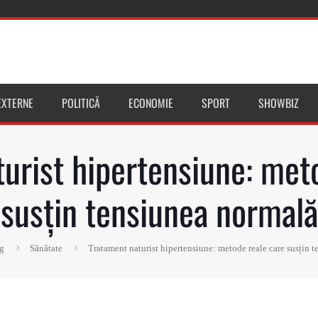
 EXTERNE
POLITICĂ
ECONOMIE
SPORT
SHOWBIZ
urist hipertensiune: met
susțin tensiunea normală
g
Sănătate
Tratament naturist hipertensiune: metode reale care susțin 