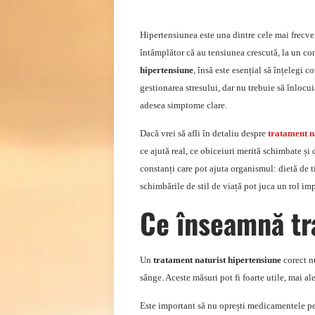
Hipertensiunea este una dintre cele mai frecv
întâmplător că au tensiunea crescută, la un co
hipertensiune
, însă este esențial să înțelegi 
gestionarea stresului, dar nu trebuie să înlo
adesea simptome clare.
Dacă vrei să afli în detaliu despre
tratament n
ce ajută real, ce obiceiuri merită schimbate ș
constanți care pot ajuta organismul: dietă de t
schimbările de stil de viață pot juca un rol imp
Ce înseamnă tr
Un
tratament naturist hipertensiune
corect nu
sânge. Aceste măsuri pot fi foarte utile, mai a
Este important să nu oprești medicamentele pe