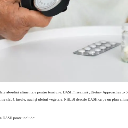
ate abordări alimentare pentru tensiune. DASH înseamnă „Dietary Approaches to S
 carne slabă, fasole, nuci și uleiuri vegetale. NHLBI descrie DASH ca pe un plan alimen
eta DASH poate include: