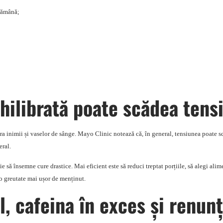
ptămână;
hilibrată poate scădea tens
pra inimii și vaselor de sânge. Mayo Clinic notează că, în general, tensiunea poate
eral.
e să însemne cure drastice. Mai eficient este să reduci treptat porțiile, să alegi alim
i o greutate mai ușor de menținut.
l, cafeina în exces și renun