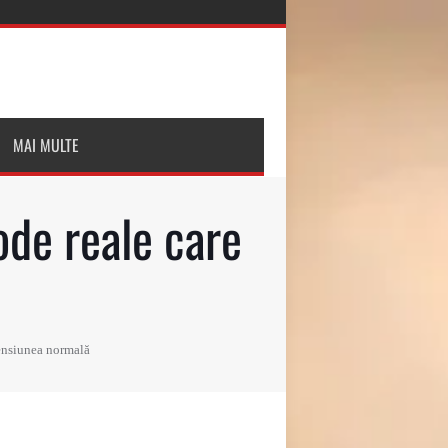
MAI MULTE
ode reale care
tensiunea normală