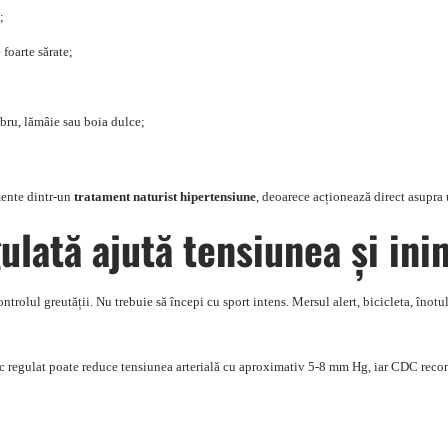
;
 foarte sărate;
mbru, lămâie sau boia dulce;
mente dintr-un
tratament naturist hipertensiune
, deoarece acționează direct asupra 
ulată ajută tensiunea și ini
ontrolul greutății. Nu trebuie să începi cu sport intens. Mersul alert, bicicleta, înotu
 regulat poate reduce tensiunea arterială cu aproximativ 5-8 mm Hg, iar CDC recom