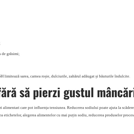
;
s de grăsimi;
 limitează sarea, carnea roșie, dulciurile, zahărul adăugat și băuturile îndulcite.
fără să pierzi gustul mâncăr
ri alimentari care pot influența tensiunea. Reducerea sodiului poate ajuta la scădere
a etichetelor, alegerea alimentelor cu mai puțin sodiu, reducerea produselor procesa