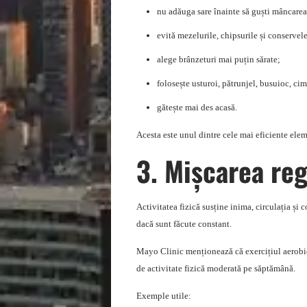
nu adăuga sare înainte să guști mâncarea
evită mezelurile, chipsurile și conservele
alege brânzeturi mai puțin sărate;
folosește usturoi, pătrunjel, busuioc, ci
gătește mai des acasă.
Acesta este unul dintre cele mai eficiente ele
3. Mișcarea reg
Activitatea fizică susține inima, circulația și c
dacă sunt făcute constant.
Mayo Clinic menționează că exercițiul aerobic
de activitate fizică moderată pe săptămână.
Exemple utile: