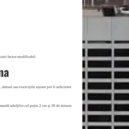
unui factor modificabil.
ma
l, dansul sau exercițiile ușoare pot fi suficiente
andă adulților cel puțin 2 ore și 30 de minute