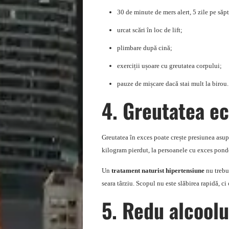
30 de minute de mers alert, 5 zile pe să
urcat scări în loc de lift;
plimbare după cină;
exerciții ușoare cu greutatea corpului;
pauze de mișcare dacă stai mult la birou.
4. Greutatea ec
Greutatea în exces poate crește presiunea asu
kilogram pierdut, la persoanele cu exces pond
Un
tratament naturist hipertensiune
nu trebui
seara târziu. Scopul nu este slăbirea rapidă, c
5. Redu alcoolu