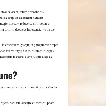
ocmai de aceea, multe persoane află
mal să cauți un
tratament naturist
ntație, mișcare, reducerea sării, somn și
 importantă, deoarece hipertensiunea nu are
 În continuare, găsești un ghid practic despre
loase sau renunțarea la medicamente, ci pași
onitorizare regulată. Mayo Clinic arată că
iune?
e care susțin sănătatea inimii și a vaselor de
ihipertensiv fără discuție cu medicul poate