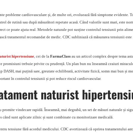
ente probleme cardiovasculare și, de multe ori, evoluează fără simptome evidente. T
ntrol de rutină sau după măsurători repetate acasă. Când valorile sunt mari, este nor
corect ce poate ajuta real. Metodele naturale pot susține controlul tensiunii prin alime
cuiască tratamentul recomandat de medic. CDC subliniază că măsurarea tensiunii este
aturist hipertensiune
, cei de la
FarmaClass
au un articol complex despre tema asta.
i ce promisiuni trebuie privite cu prudență. Un plan bun nu înseamnă ceaiuri miracu
ip DASH, mai puțină sare, greutate echilibrată, activitate fizică, somn mai bun și m
ortant în controlul tensiunii și pot reduce riscul cardiovascular.
atament naturist hipertens
 promite vindecare rapidă. Înseamnă, mai degrabă, un set de măsuri naturale și sigur
les când sunt aplicate zilnic și sunt combinate cu monitorizare medicală.
ntru tensiune fără acordul medicului. CDC avertizează că oprirea tratamentului ant