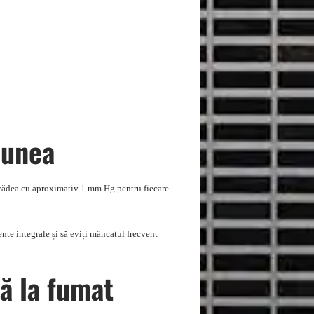
iunea
 scădea cu aproximativ 1 mm Hg pentru fiecare
ente integrale și să eviți mâncatul frecvent
ță la fumat