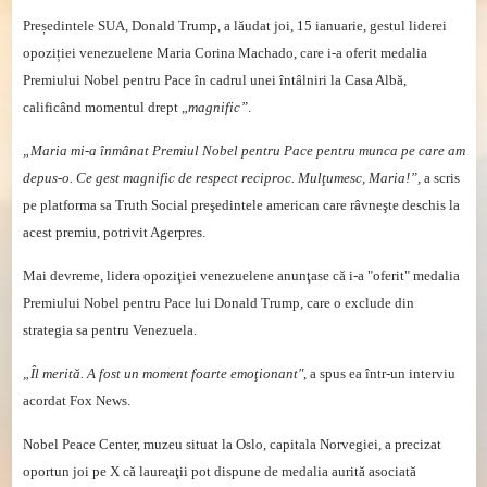
Președintele SUA, Donald Trump, a lăudat joi, 15 ianuarie, gestul liderei
opoziției venezuelene Maria Corina Machado, care i-a oferit medalia
Premiului Nobel pentru Pace în cadrul unei întâlniri la Casa Albă,
calificând momentul drept „
magnific”
.
„Maria mi-a înmânat Premiul Nobel pentru Pace pentru munca pe care am
depus-o. Ce gest magnific de respect reciproc. Mulţumesc, Maria!”,
a scris
pe platforma sa Truth Social preşedintele american care râvneşte deschis la
acest premiu, potrivit Agerpres.
Mai devreme, lidera opoziţiei venezuelene anunţase că i-a "oferit" medalia
Premiului Nobel pentru Pace lui Donald Trump, care o exclude din
strategia sa pentru Venezuela.
„Îl merită. A fost un moment foarte emoţionant"
, a spus ea într-un interviu
acordat Fox News.
Nobel Peace Center, muzeu situat la Oslo, capitala Norvegiei, a precizat
oportun joi pe X că laureaţii pot dispune de medalia aurită asociată