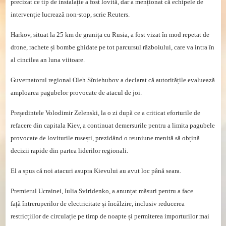
precizat ce tip de instalație a fost lovită, dar a menționat că echipele de
intervenție lucrează non-stop, scrie Reuters.
Harkov, situat la 25 km de granița cu Rusia, a fost vizat în mod repetat de
drone, rachete și bombe ghidate pe tot parcursul războiului, care va intra în
al cincilea an luna viitoare.
Guvernatorul regional Oleh Sîniehubov a declarat că autoritățile evaluează
amploarea pagubelor provocate de atacul de joi.
Președintele Volodimir Zelenski, la o zi după ce a criticat eforturile de
refacere din capitala Kiev, a continuat demersurile pentru a limita pagubele
provocate de loviturile rusești, prezidând o reuniune menită să obțină
decizii rapide din partea liderilor regionali.
El a spus că noi atacuri asupra Kievului au avut loc până seara.
Premierul Ucrainei, Iulia Sviridenko, a anunțat măsuri pentru a face
față întreruperilor de electricitate și încălzire, inclusiv reducerea
restricțiilor de circulație pe timp de noapte și permiterea importurilor mai