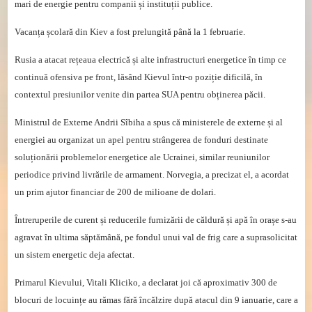
mari de energie pentru companii și instituții publice.
Vacanța școlară din Kiev a fost prelungită până la 1 februarie.
Rusia a atacat rețeaua electrică și alte infrastructuri energetice în timp ce
continuă ofensiva pe front, lăsând Kievul într-o poziție dificilă, în
contextul presiunilor venite din partea SUA pentru obținerea păcii.
Ministrul de Externe Andrii Sîbiha a spus că ministerele de externe și al
energiei au organizat un apel pentru strângerea de fonduri destinate
soluționării problemelor energetice ale Ucrainei, similar reuniunilor
periodice privind livrările de armament. Norvegia, a precizat el, a acordat
un prim ajutor financiar de 200 de milioane de dolari.
Întreruperile de curent și reducerile furnizării de căldură și apă în orașe s-au
agravat în ultima săptămână, pe fondul unui val de frig care a suprasolicitat
un sistem energetic deja afectat.
Primarul Kievului, Vitali Kliciko, a declarat joi că aproximativ 300 de
blocuri de locuințe au rămas fără încălzire după atacul din 9 ianuarie, care a