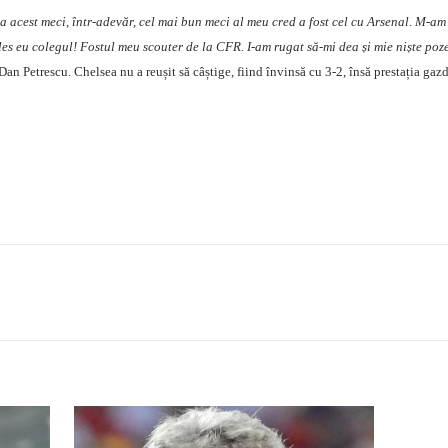
a acest meci, într-adevăr, cel mai bun meci al meu cred a fost cel cu Arsenal. M-am
es eu colegul! Fostul meu scouter de la CFR. I-am rugat să-mi dea și mie niște poze
 Dan Petrescu. Chelsea nu a reușit să câștige, fiind învinsă cu 3-2, însă prestația gaz