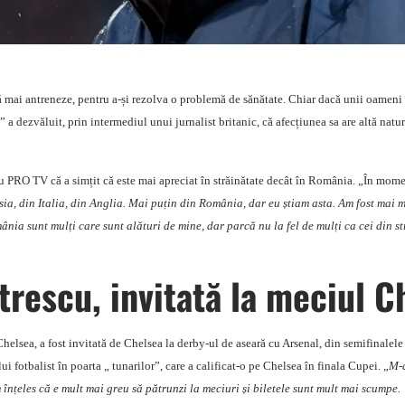
ă mai antreneze, pentru a-și rezolva o problemă de sănătate. Chiar dacă unii oameni 
” a dezvăluit, prin intermediul unui jurnalist britanic, că afecțiunea sa are altă natu
ru PRO TV că a simțit că este mai apreciat în străinătate decât în România. „În mome
sia, din Italia, din Anglia. Mai puțin din România, dar eu știam asta. Am fost mai m
ânia sunt mulți care sunt alături de mine, dar parcă nu la fel de mulți ca cei din s
etrescu, invitată la meciul C
Chelsea, a fost invitată de Chelsea la derby-ul de aseară cu Arsenal, din semifinale
ui fotbalist în poarta „ tunarilor”, care a calificat-o pe Chelsea în finala Cupei. „
M-a
nțeles că e mult mai greu să pătrunzi la meciuri și biletele sunt mult mai scumpe.