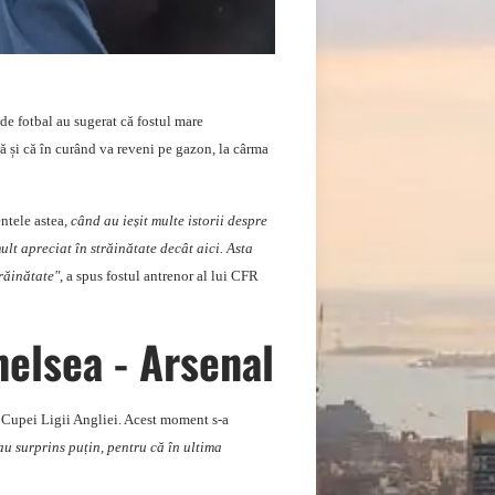
de fotbal au sugerat că fostul mare
ră și că în curând va reveni pe gazon, la cârma
ntele astea
, când au ieșit multe istorii despre
ult apreciat în străinătate decât aici. Asta
trăinătate"
, a spus fostul antrenor al lui CFR
helsea - Arsenal
le Cupei Ligii Angliei. Acest moment s-a
u surprins puțin, pentru că în ultima