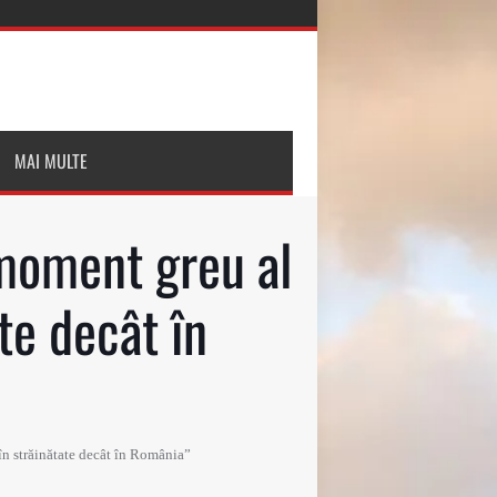
MAI MULTE
 moment greu al
ate decât în
 în străinătate decât în România”