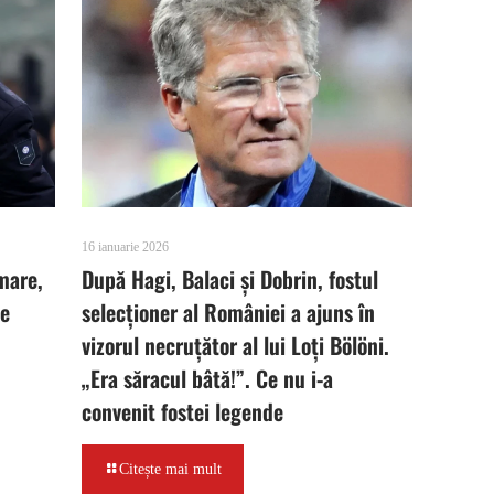
16 ianuarie 2026
mare,
După Hagi, Balaci și Dobrin, fostul
pe
selecționer al României a ajuns în
vizorul necruțător al lui Loți Bölöni.
„Era săracul bâtă!”. Ce nu i-a
convenit fostei legende
Citește mai mult