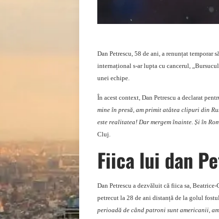
Dan Petrescu, 58 de ani, a renunțat temporar s
internațional s-ar lupta cu cancerul, „Bursucul
unei echipe.
În acest context, Dan Petrescu a declarat pent
mine în presă, am primit atâtea clipuri din Ru
este realitatea! Dar mergem înainte. Și în Rom
Cluj.
Fiica lui dan P
Dan Petrescu a dezvăluit că fiica sa, Beatrice-
petrecut la 28 de ani distanță de la golul fostul
perioadă de când patroni sunt americanii, am î