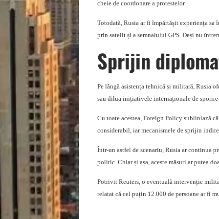
cheie de coordonare a protestelor.
Totodată, Rusia ar fi împărtășit experiența s
prin satelit și a semnalului GPS. Deși nu între
Sprijin diploma
Pe lângă asistența tehnică și militară, Rusia 
sau dilua inițiativele internaționale de sporire
Cu toate acestea, Foreign Policy subliniază că 
considerabil, iar mecanismele de sprijin indire
Într-un astfel de scenariu, Rusia ar continua pr
politic. Chiar și așa, aceste măsuri ar putea d
Potrivit Reuters, o eventuală intervenție milit
relatat că cel puțin 12.000 de persoane ar fi m