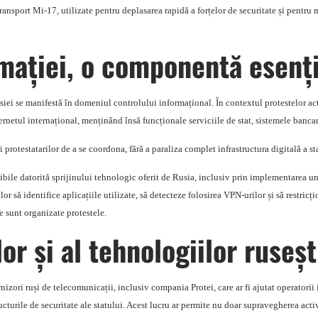
ransport Mi-17, utilizate pentru deplasarea rapidă a forțelor de securitate și pentru 
mației, o componentă esenț
usiei se manifestă în domeniul controlului informațional. În contextul protestelor actu
ernetul internațional, menținând însă funcționale serviciile de stat, sistemele bancar
i protestatarilor de a se coordona, fără a paraliza complet infrastructura digitală a st
sibile datorită sprijinului tehnologic oferit de Rusia, inclusiv prin implementarea un
or să identifice aplicațiile utilizate, să detecteze folosirea VPN-urilor și să restricț
e sunt organizate protestele.
or și al tehnologiilor ruseșt
izori ruși de telecomunicații, inclusiv compania Protei, care ar fi ajutat operatorii i
cturile de securitate ale statului. Acest lucru ar permite nu doar supravegherea activi