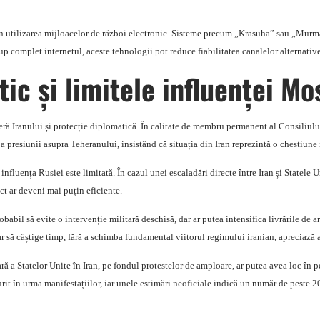
a în utilizarea mijloacelor de război electronic. Sisteme precum „Krasuha” sau „Mur
rup complet internetul, aceste tehnologii pot reduce fiabilitatea canalelor alternati
tic și limitele influenței Mo
oferă Iranului și protecție diplomatică. În calitate de membru permanent al Consili
 a presiunii asupra Teheranului, insistând că situația din Iran reprezintă o chestiune 
influența Rusiei este limitată. În cazul unei escaladări directe între Iran și Statele 
ct ar deveni mai puțin eficiente.
obabil să evite o intervenție militară deschisă, dar ar putea intensifica livrările de
oar să câștige timp, fără a schimba fundamental viitorul regimului iranian, apreciază 
ară a Statelor Unite în Iran, pe fondul protestelor de amploare, ar putea avea loc în
urit în urma manifestațiilor, iar unele estimări neoficiale indică un număr de peste 