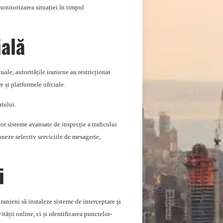
monitorizarea situației în timpul
ială
ale, autoritățile iraniene au restricționat
e și platformele oficiale.
atului.
or sisteme avansate de inspecție a traficului
ioneze selectiv serviciile de mesagerie,
i
ranieni să instaleze sisteme de interceptare și
tății online, ci și identificarea punctelor-