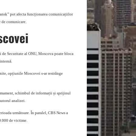
mansk” pot afecta funcționarea comunicațiilor
ve de comunicare.
scovei
ului de Securitate al ONU, Moscova poate bloca
internă.
Unite, opțiunile Moscovei s-ar restrânge
 armament, schimbul de informații și sprijinul
autorul analizei.
 perioada următoare. În paralel, CBS News a
20.000 de victime.