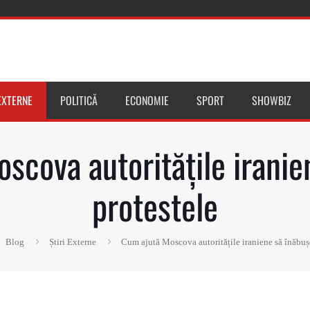
 EXTERNE
POLITICĂ
ECONOMIE
SPORT
SHOWBIZ
scova autoritățile iranie
protestele
Blog
Știri Externe
Cum ajută Moscova autoritățile iraniene să înăbuș