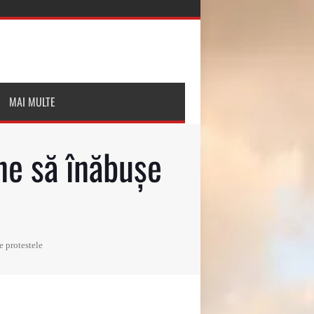
MAI MULTE
ne să înăbușe
e protestele