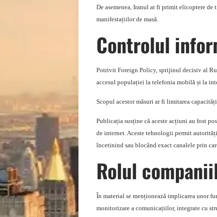
De asemenea, Iranul ar fi primit elicoptere de t
manifestațiilor de masă.
Controlul infor
Potrivit Foreign Policy, sprijinul decisiv al R
accesul populației la telefonia mobilă și la int
Scopul acestor măsuri ar fi limitarea capacități
Publicația susține că aceste acțiuni au fost po
de internet. Aceste tehnologii permit autoritățil
încetinind sau blocând exact canalele prin car
Rolul companiil
În material se menționează implicarea unor furn
monitorizare a comunicațiilor, integrate cu stru