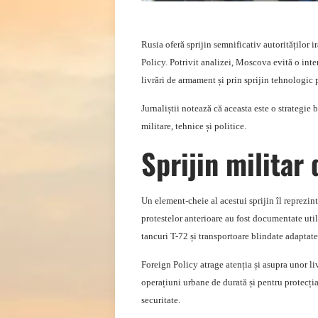
Rusia oferă sprijin semnificativ autorităților i
Policy. Potrivit analizei, Moscova evită o inte
livrări de armament și prin sprijin tehnologic 
Jurnaliștii notează că aceasta este o strategie 
militare, tehnice și politice.
Sprijin militar
Un element-cheie al acestui sprijin îl reprezin
protestelor anterioare au fost documentate uti
tancuri T-72 și transportoare blindate adaptate
Foreign Policy atrage atenția și asupra unor l
operațiuni urbane de durată și pentru protecția
securitate.