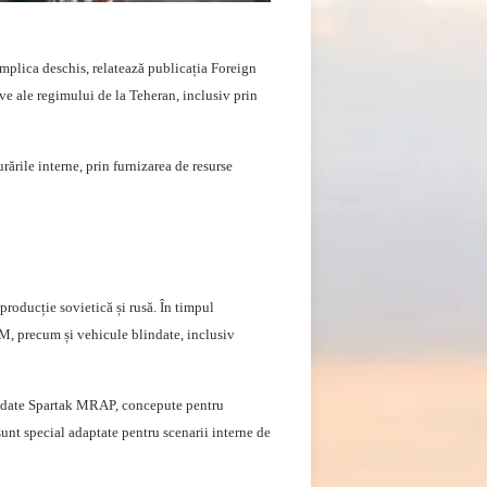
 implica deschis, relatează publicația Foreign
ive ale regimului de la Teheran, inclusiv prin
rările interne, prin furnizarea de resurse
producție sovietică și rusă. În timpul
KM, precum și vehicule blindate, inclusiv
blindate Spartak MRAP, concepute pentru
sunt special adaptate pentru scenarii interne de