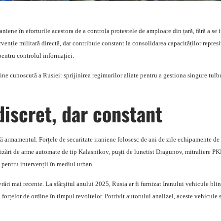
raniene în eforturile acestora de a controla protestele de amploare din țară, fără a se
rvenție militară directă, dar contribuie constant la consolidarea capacităților repres
pentru controlul informației.
bine cunoscută a Rusiei: sprijinirea regimurilor aliate pentru a gestiona singure tulbu
 discret, dar constant
tă armamentul. Forțele de securitate iraniene folosesc de ani de zile echipamente de 
lizări de arme automate de tip Kalașnikov, puști de lunetist Dragunov, mitraliere P
 pentru intervenții în mediul urban.
ivrări mai recente. La sfârșitul anului 2025, Rusia ar fi furnizat Iranului vehicule 
 forțelor de ordine în timpul revoltelor. Potrivit autorului analizei, aceste vehicule 