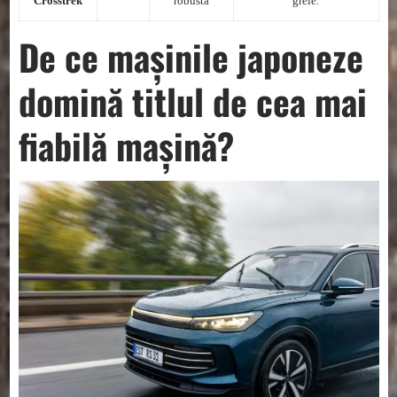
Crosstrek
robustă
grele.
De ce mașinile japoneze
domină titlul de cea mai
fiabilă mașină?