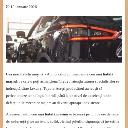
19 ianuarie 2026
Cea mai fiabilă mașină
- Atunci când vorbim despre
cea mai fiabilă
mașină
pe care o poți achiziționa în 2026, atenția tuturor specialiștilor se
îndreaptă către Lexus și Toyota. Acești producători au reușit să
perfecționeze tehnologia hibridă până la un nivel de excelență unde
defecțiunile mecanice majore au devenit aproape inexistente.
Alegerea pentru
cea mai fiabilă mașină
se bazează pe mii de ore de teste
de anduranță și pe un istoric solid, oferind șoferilor siguranța că investiția