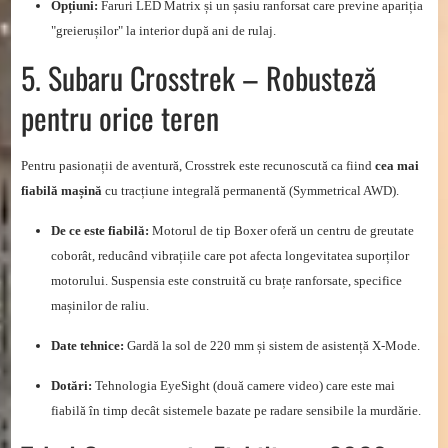
Opțiuni:
Faruri LED Matrix și un șasiu ranforsat care previne apariția
"greierușilor" la interior după ani de rulaj.
5. Subaru Crosstrek – Robusteză
pentru orice teren
Pentru pasionații de aventură, Crosstrek este recunoscută ca fiind
cea mai
fiabilă mașină
cu tracțiune integrală permanentă (Symmetrical AWD).
De ce este fiabilă:
Motorul de tip Boxer oferă un centru de greutate
coborât, reducând vibrațiile care pot afecta longevitatea suporților
motorului. Suspensia este construită cu brațe ranforsate, specifice
mașinilor de raliu.
Date tehnice:
Gardă la sol de 220 mm și sistem de asistență X-Mode.
Dotări:
Tehnologia EyeSight (două camere video) care este mai
fiabilă în timp decât sistemele bazate pe radare sensibile la murdărie.