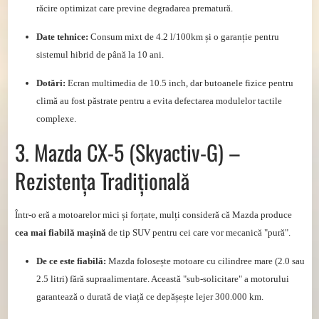
răcire optimizat care previne degradarea prematură.
Date tehnice:
Consum mixt de 4.2 l/100km și o garanție pentru
sistemul hibrid de până la 10 ani.
Dotări:
Ecran multimedia de 10.5 inch, dar butoanele fizice pentru
climă au fost păstrate pentru a evita defectarea modulelor tactile
complexe.
3. Mazda CX-5 (Skyactiv-G) –
Rezistența Tradițională
Într-o eră a motoarelor mici și forțate, mulți consideră că Mazda produce
cea mai fiabilă mașină
de tip SUV pentru cei care vor mecanică "pură".
De ce este fiabilă:
Mazda folosește motoare cu cilindree mare (2.0 sau
2.5 litri) fără supraalimentare. Această "sub-solicitare" a motorului
garantează o durată de viață ce depășește lejer 300.000 km.