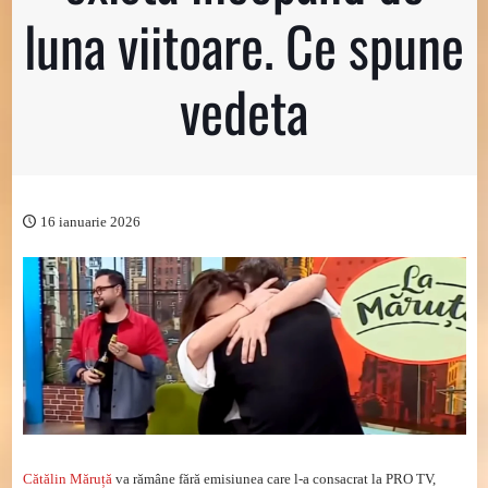
luna viitoare. Ce spune
vedeta
16 ianuarie 2026
Cătălin Măruță
va rămâne fără emisiunea care l-a consacrat la PRO TV,