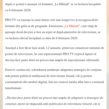
după ce postul a anunțat că formatul „La Măruță” se va încheia începând
cu 6 februarie 2026.
PRO TV va renunța la unul dintre cele mai longevive și recognoscibile
formate din grila sa de programe. Emisiunea „
La Măruță
”, care timp de
aproape două decenii a fost un reper al după-amiezelor de televiziune, se
va încheia oficial începând cu data de 6 februarie 2026.
Anunțul a fost făcut luni seară, 12 ianuarie, printr-un comunicat transmis de
postul de televiziune, în care reprezentanții PRO TV explică faptul că
decizia face parte dintr-un proces mai amplu de repoziționare editorială.
Potrivit conducerii, schimbarea urmărește adaptarea strategiei de conținut
atât pentru publicul tradițional de televiziune liniară, cât și pentru
consumatorii din mediul digital, într-un context media aflat într-o continuă
transformare.
„Decizia face parte dintr-un proces mai amplu de adaptare a strategiei de
conținut, menit să răspundă atât publicului de televiziune liniară, cât și