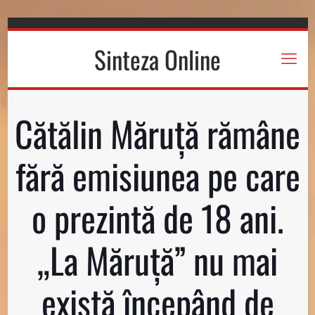
Sinteza Online
Cătălin Măruță rămâne
fără emisiunea pe care
o prezintă de 18 ani.
„La Măruță” nu mai
există începând de