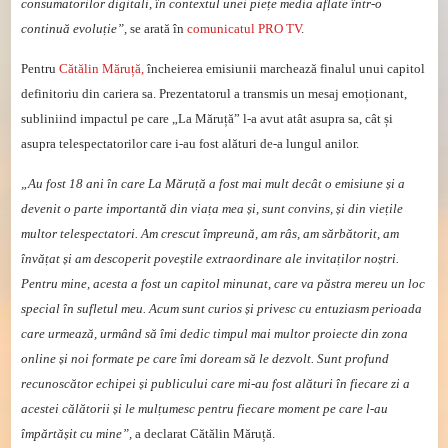
consumatorilor digitali, în contextul unei piețe media aflate într-o
continuă evoluție”,
se arată în
comunicatul PRO TV
.
Pentru
Cătălin Măruță,
încheierea emisiunii marchează finalul unui capitol
definitoriu din cariera sa. Prezentatorul a transmis un mesaj emoționant,
subliniind impactul pe care „La Măruță” l-a avut atât asupra sa, cât și
asupra telespectatorilor care i-au fost alături de-a lungul anilor.
„Au fost 18 ani în care La Măruță a fost mai mult decât o emisiune și a
devenit o parte importantă din viața mea și, sunt convins, și din viețile
multor telespectatori. Am crescut împreună, am râs, am sărbătorit, am
învățat și am descoperit poveștile extraordinare ale invitaților noștri.
Pentru mine, acesta a fost un capitol minunat, care va păstra mereu un loc
special în sufletul meu. Acum sunt curios și privesc cu entuziasm perioada
care urmează, urmând să îmi dedic timpul mai multor proiecte din zona
online și noi formate pe care îmi doream să le dezvolt. Sunt profund
recunoscător echipei și publicului care mi-au fost alături în fiecare zi a
acestei călătorii și le mulțumesc pentru fiecare moment pe care l-au
împărtășit cu mine”,
a declarat Cătălin Măruță.