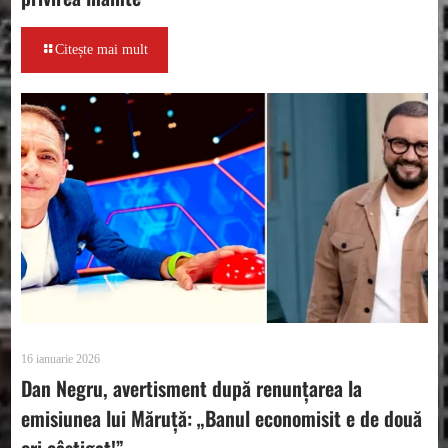
Citește mai mult
16 ianuarie 2026
Dan Negru, avertisment după renunțarea la
emisiunea lui Măruță: „Banul economisit e de două
ori câştigat!”