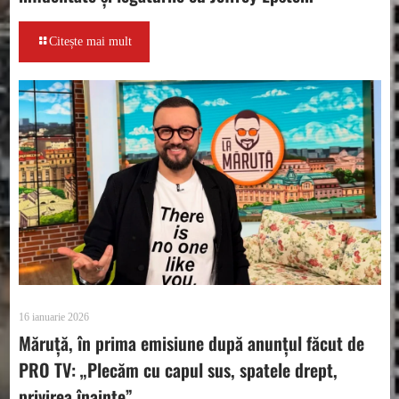
Citește mai mult
16 ianuarie 2026
Măruță, în prima emisiune după anunțul făcut de
PRO TV: „Plecăm cu capul sus, spatele drept,
privirea înainte”